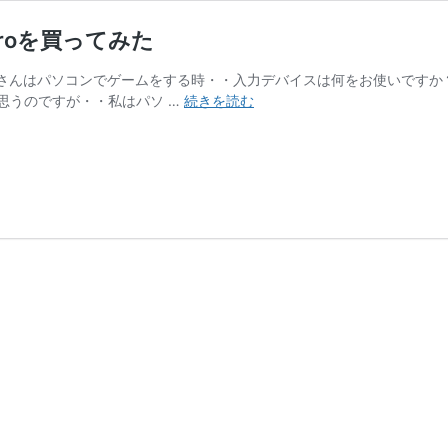
Proを買ってみた
皆さんはパソコンでゲームをする時・・入力デバイスは何をお使いですか
ゲ
思うのですが・・私はパソ …
続きを読む
ー
ム
パ
ッ
ド
を
買
い
替
え！
GameSir
T4
Pro
を
買
っ