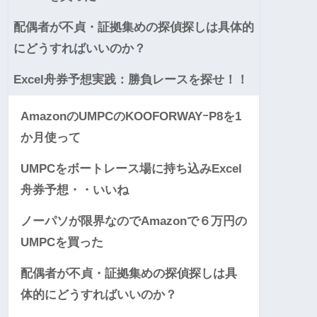
配偶者が不貞・証拠集めの探偵探しは具体的
にどうすればいいのか？
Excel舟券予想実践：勝負レースを探せ！！
AmazonのUMPCのKOOFORWAYｰP8を1
か月使って
UMPCをボートレース場に持ち込みExcel
舟券予想・・いいね
ノーパソが限界なのでAmazonで６万円の
UMPCを買った
配偶者が不貞・証拠集めの探偵探しは具
体的にどうすればいいのか？