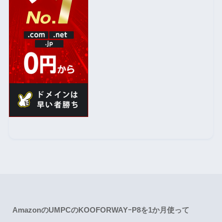
AmazonのUMPCのKOOFORWAYｰP8を1か月使って