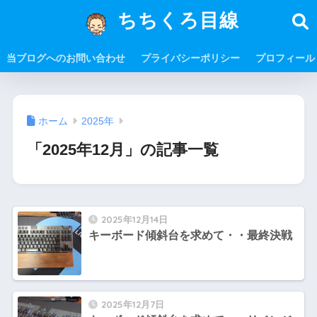
ちちくろ目線
当ブログへのお問い合わせ
プライバシーポリシー
プロフィール
ホーム
2025年
「2025年12月」の記事一覧
2025年12月14日
キーボード傾斜台を求めて・・最終決戦
2025年12月7日