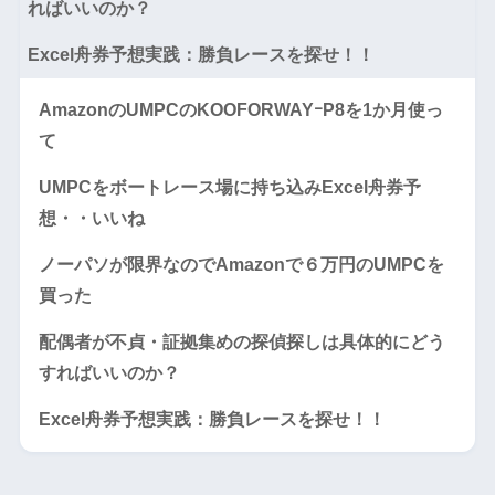
ればいいのか？
Excel舟券予想実践：勝負レースを探せ！！
AmazonのUMPCのKOOFORWAYｰP8を1か月使っ
て
UMPCをボートレース場に持ち込みExcel舟券予
想・・いいね
ノーパソが限界なのでAmazonで６万円のUMPCを
買った
配偶者が不貞・証拠集めの探偵探しは具体的にどう
すればいいのか？
Excel舟券予想実践：勝負レースを探せ！！