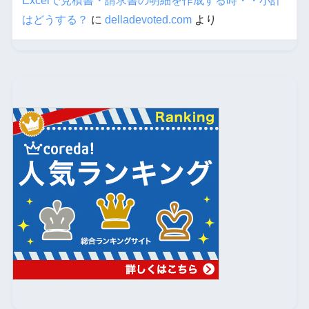
Excelで見積書・請求書の明細を作成する時・・小計
はどうする？
に
delladevoted.com
より