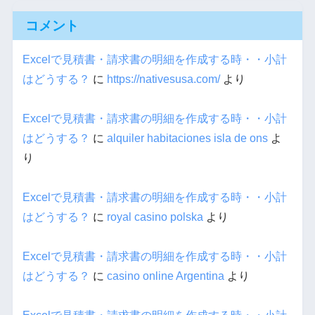
コメント
Excelで見積書・請求書の明細を作成する時・・小計
はどうする？
に
https://nativesusa.com/
より
Excelで見積書・請求書の明細を作成する時・・小計
はどうする？
に
alquiler habitaciones isla de ons
よ
り
Excelで見積書・請求書の明細を作成する時・・小計
はどうする？
に
royal casino polska
より
Excelで見積書・請求書の明細を作成する時・・小計
はどうする？
に
casino online Argentina
より