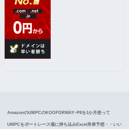
AmazonのUMPCのKOOFORWAYｰP8を1か月使って
UMPCをボートレース場に持ち込みExcel舟券予想・・いい