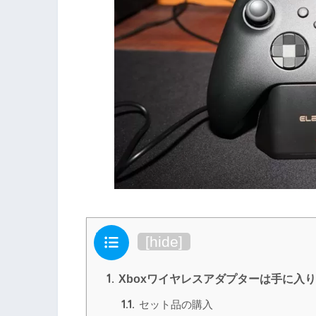
目次
[
hide
]
1.
Xboxワイヤレスアダプターは手に入
1.1.
セット品の購入