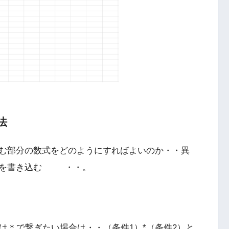
法
む部分の数式をどのようにすればよいのか・・異
式を書き込む ・・。
は＊で繋ぎたい場合は・・（条件1）*（条件2）と