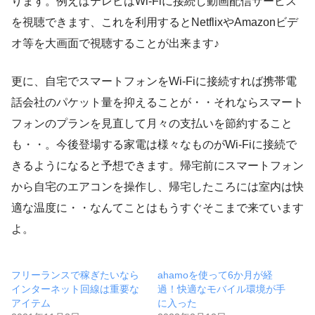
ります。例えばテレビはWi-Fiに接続し動画配信サービス
を視聴できます、これを利用するとNetflixやAmazonビデ
オ等を大画面で視聴することが出来ます♪
更に、自宅でスマートフォンをWi-Fiに接続すれば携帯電
話会社のパケット量を抑えることが・・それならスマート
フォンのプランを見直して月々の支払いを節約すること
も・・。今後登場する家電は様々なものがWi-Fiに接続で
きるようになると予想できます。帰宅前にスマートフォン
から自宅のエアコンを操作し、帰宅したころには室内は快
適な温度に・・なんてことはもうすぐそこまで来ています
よ。
フリーランスで稼ぎたいなら
ahamoを使って6か月が経
インターネット回線は重要な
過！快適なモバイル環境が手
アイテム
に入った