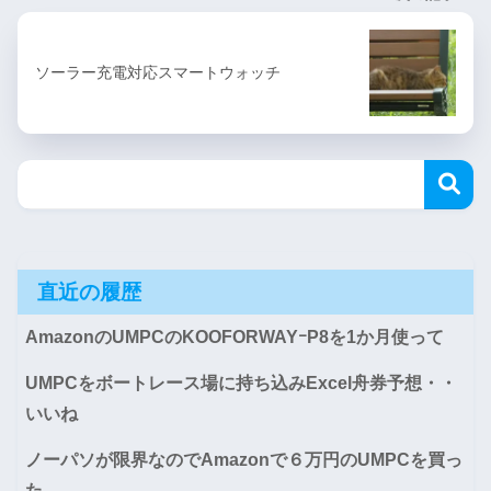
ソーラー充電対応スマートウォッチ
直近の履歴
AmazonのUMPCのKOOFORWAYｰP8を1か月使って
UMPCをボートレース場に持ち込みExcel舟券予想・・
いいね
ノーパソが限界なのでAmazonで６万円のUMPCを買っ
た