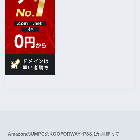
AmazonのUMPCのKOOFORWAYｰP8を1か月使って