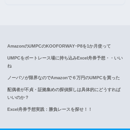
AmazonのUMPCのKOOFORWAYｰP8を1か月使って
UMPCをボートレース場に持ち込みExcel舟券予想・・いい
ね
ノーパソが限界なのでAmazonで６万円のUMPCを買った
配偶者が不貞・証拠集めの探偵探しは具体的にどうすれば
いいのか？
Excel舟券予想実践：勝負レースを探せ！！