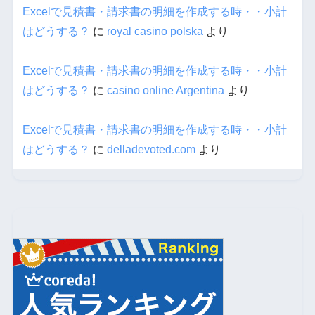
Excelで見積書・請求書の明細を作成する時・・小計
はどうする？
に
royal casino polska
より
Excelで見積書・請求書の明細を作成する時・・小計
はどうする？
に
casino online Argentina
より
Excelで見積書・請求書の明細を作成する時・・小計
はどうする？
に
delladevoted.com
より